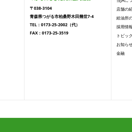
当JAに
〒038-3104
店舗の
青森県つがる市柏桑野木田幾世7-4
給油所
TEL：0173-25-2002（代）
採用情
FAX：0173-25-3519
トピッ
お知ら
金融