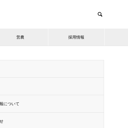

営農
採用情報
報について
せ