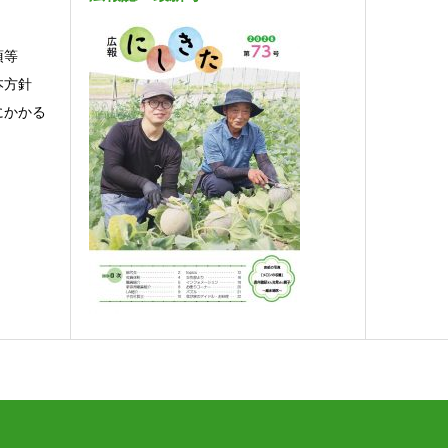
項等
本方針
にかかる