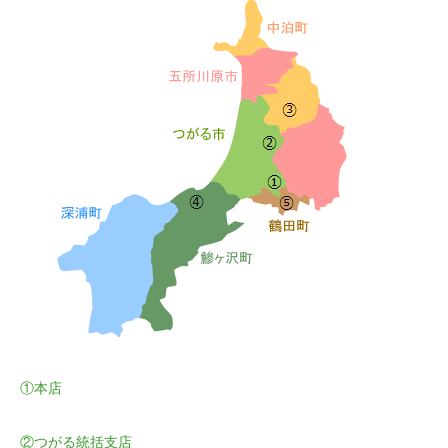
①本店
②つがる統括支店