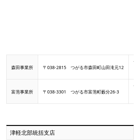
Te
森田事業所
〒038-2815 つがる市森田町山田滝元12
Fa
Te
富萢事業所
〒038-3301 つがる市富萢町藪分26-3
Fa
津軽北部統括支店