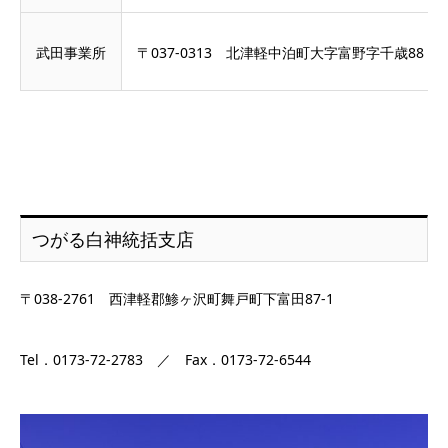
武田事業所
〒037-0313 北津軽中泊町大字富野字千歳88
つがる白神統括支店
〒038-2761 西津軽郡鯵ヶ沢町舞戸町下富田87-1
Tel．0173-72-2783 ／ Fax．0173-72-6544