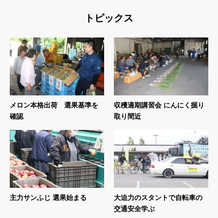
トピックス
メロン本格出荷 選果基準を
収穫適期講習会 にんにく掘り
確認
取り間近
主力サンふじ 選果始まる
大迫力のスタントで自転車の
交通安全学ぶ